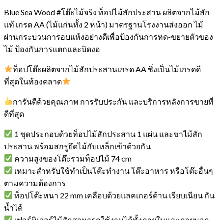
Blue Sea Wood #โต๊ะไม้จริง ท็อปไม้สักประสาน ผลิตจากไม้สัก
แท้ เกรด AA (ไม้แก่นทั้ง 2 หน้า) มาตรฐานโรงงานส่งออก ไม้
ผ่านกระบวนการอบแห้งอย่างดีเพื่อป้องกันการหด-ขยายตัวของ
ไม้ ป้องกันการแตกและบิดงอ
ท็อปโต๊ะผลิตจากไม้สักประสานเกรด AA ซึ่งเป็นไม้เกรดดี
ที่สุดในท้องตลาด
การันตีด้วยคุณภาพ การรับประกัน และบริการหลังการขายที่
ดีที่สุด
1 ชุดประกอบด้วยท็อปไม้สักประสาน 1 แผ่น และขาไม้สัก
ประสาน พร้อมสกรูยึดไม้กับเหล็กเข้าด้วยกัน
ความสูงของโต๊ะรวมท็อปไม้ 74 cm
เหมาะสำหรับใช้ทำเป็นโต๊ะทำงาน โต๊ะอาหาร หรือโต๊ะอื่นๆ
ตามความต้องการ
ท็อปโต๊ะหนา 22 mm เคลือบด้วยแลคเกอร์ด้าน เรียบเนียน กัน
น้ำได้
เฟอร์นิเจอร์ไม้สักสามารถใช้งานได้ทั้งภายในและภายนอก