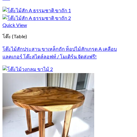
Quick View
โต๊ะ (Table)
โต๊ะไม้สักประสาน ขาเหล็กถัก ท็อปไม้สักเกรด A เคลือบ
แลคเกอร์ โต๊ะสไตล์ลอฟท์ / โมเดิร์น จัดส่งฟรี!