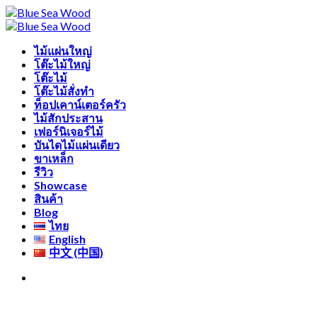
Skip
Free shipping for all Products (Length not over 2
to
metres)
content
ไม้แผ่นใหญ่
โต๊ะไม้ใหญ่
โต๊ะไม้
โต๊ะไม้สั่งทำ
ท็อปเคาน์เตอร์ครัว
ไม้สักประสาน
เฟอร์นิเจอร์ไม้
บันไดไม้แผ่นเดียว
ขาเหล็ก
รีวิว
Showcase
สินค้า
Blog
ไทย
English
中文 (中国)