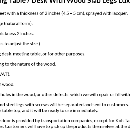
g Table / Desk With Wood Slab Legs Luxur
 with a thickness of 2 inches (4.5 – 5 cm), sprayed with lacquer.
e (natural form).
ickness 2 inches.
 to adjust the size.)
g desk, meeting table, or for other purposes.
ng to the nature of the wood.
 VAT).
of wood.
les in the wood, or other defects, which we will repair or fill wit
steel legs with screws will be separated and sent to customers. Als
 table top, and it will be ready to use immediately.
 door is provided by transportation companies, except for Koh Tao
nter. Customers will have to pick up the products themselves at the 