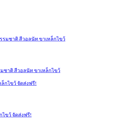
มชาติ สีวอลนัท ขาเหล็กไขว้
ไขว้ จัดส่งฟรี!