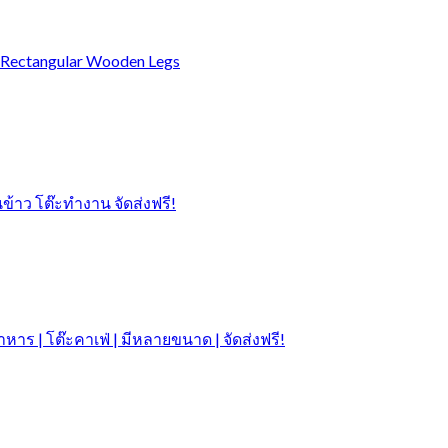
h Rectangular Wooden Legs
นข้าว โต๊ะทำงาน จัดส่งฟรี!
าร | โต๊ะคาเฟ่ | มีหลายขนาด | จัดส่งฟรี!