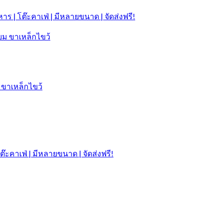
าร | โต๊ะคาเฟ่ | มีหลายขนาด | จัดส่งฟรี!
 ขาเหล็กไขว้
๊ะคาเฟ่ | มีหลายขนาด | จัดส่งฟรี!