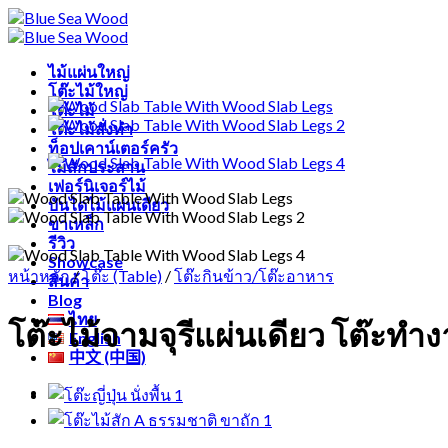
Skip
to
content
ไม้แผ่นใหญ่
โต๊ะไม้ใหญ่
โต๊ะไม้
โต๊ะไม้สั่งทำ
ท็อปเคาน์เตอร์ครัว
ไม้สักประสาน
เฟอร์นิเจอร์ไม้
บันไดไม้แผ่นเดียว
ขาเหล็ก
รีวิว
Showcase
หน้าหลัก
/
โต๊ะ (Table)
/
โต๊ะกินข้าว/โต๊ะอาหาร
สินค้า
Blog
ไทย
โต๊ะไม้จามจุรีแผ่นเดียว โต๊ะทำง
English
中文 (中国)