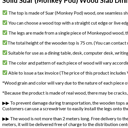
Solid Suar (Monkey Pod) Wood Slab Dinin
The top is made of Suar (Monkey Pod) wood, one seamless sheet
You can choose a wood top with a straight cut edge or live edg
The legs are made from a single piece of Monkeypod wood, th
The total height of the wooden top is 75 cm. (You can contact us
Suitable for use as a dining table, desk, computer desk, writin
The color and pattern of each piece of wood will vary accordi
Able to issue a tax invoice (The price of this product includes
*Wood grain and color will vary due to the nature of each piece 
*Because the product is made of real wood, there may be cracks, ho
▶▶ To prevent damage during transportation, the wooden tops and 
Customers can use a screwdriver to easily install the legs onto the
▶▶ The wood is not more than 2 meters long. Free delivery to the
meters, it will be delivered free of charge to the distribution ce