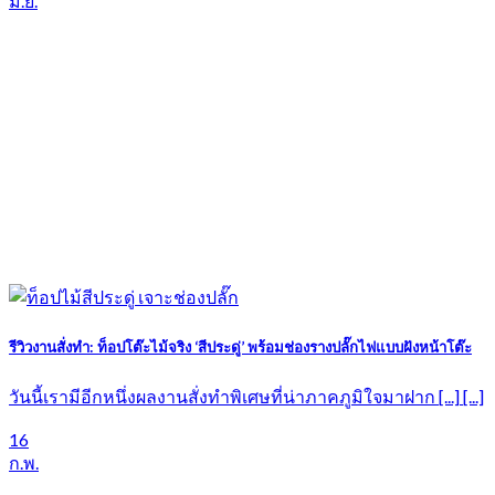
มิ.ย.
รีวิวงานสั่งทำ: ท็อปโต๊ะไม้จริง ‘สีประดู่’ พร้อมช่องรางปลั๊กไฟแบบฝังหน้าโต๊ะ
วันนี้เรามีอีกหนึ่งผลงานสั่งทำพิเศษที่น่าภาคภูมิใจมาฝาก [...] [...]
16
ก.พ.