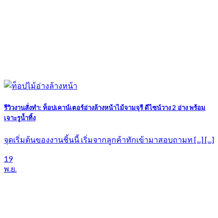
รีวิวงานสั่งทำ: ท็อปเคาน์เตอร์อ่างล้างหน้าไม้จามจุรี ดีไซน์วาง 2 อ่าง พร้อม
เจาะรูน้ำทิ้ง
จุดเริ่มต้นของงานชิ้นนี้ เริ่มจากลูกค้าทักเข้ามาสอบถามท [...] [...]
19
พ.ย.