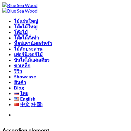
Skip
Free shipping for all Products (Length not over 2
to
metres)
content
ไม้แผ่นใหญ่
โต๊ะไม้ใหญ่
โต๊ะไม้
โต๊ะไม้สั่งทำ
ท็อปเคาน์เตอร์ครัว
ไม้สักประสาน
เฟอร์นิเจอร์ไม้
บันไดไม้แผ่นเดียว
ขาเหล็ก
รีวิว
Showcase
สินค้า
Blog
ไทย
English
中文 (中国)
Accordion element