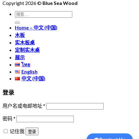
雨
Copyright 2026 ©
Blue Sea Wood
边
式
x
案
豆
3
吧
插
例
搜
木
米
台
座
回
索：
大
自
桌
设
Home – 中文 (中国)
顾：
板，
然
及
计
木板
雨
震
边
配
实木板桌
树
撼
大
套
定制实木桌
原
入
板
吧
展示
木
库
桌
台
ไทย
双
Blue
（
English
椅
Sea
盆
制
Wood
中文 (中国)
洗
桌
手
登录
腿
台
台
用户名或电邮地址
*
面，
连
密码
*
排
记住我
登录
水