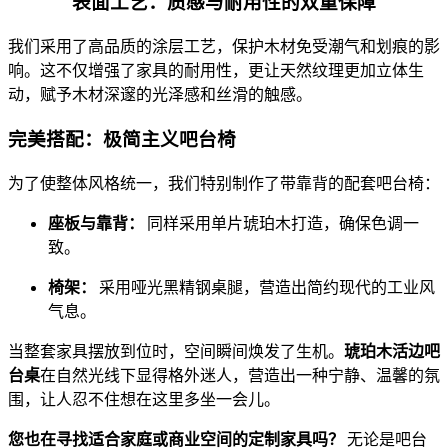
表面工艺：质感与耐用性的双重保障
我们采用了高品质的涂层工艺，保护木材免受潮气和划痕的影
响。这不仅增强了家具的耐用性，更让天然纹理更加立体生
动，赋予木材深邃的光泽感和丝滑的触感。
完美搭配：极简主义吧台椅
为了使整体风格统一，我们特别制作了带靠背的配套吧台椅：
座板与靠背：
同样采用单片琥珀木打造，确保色调一
致。
椅架：
采用哑光黑精钢桌腿，营造出简约现代的工业风
气息。
当整套家具摆放到位时，空间瞬间焕发了生机。
琥珀木活边吧
台桌
在自然光线下显得格外迷人，营造出一种宁静、温馨的氛
围，让人忍不住想在这里多坐一会儿。
您也在寻找适合家庭或商业空间的定制家具吗？
无论是吧台