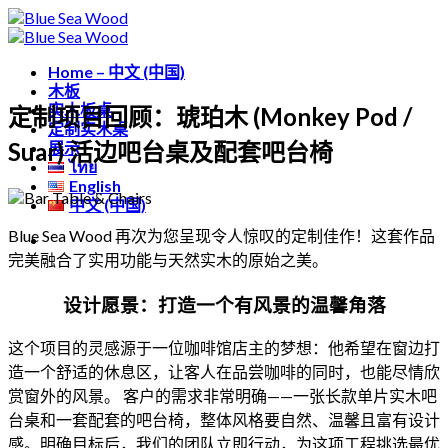
跳
Free shipping for all Products (Length not over 2
metres)
到
内
Home – 中文 (中国)
木板
容
实木板桌
定制项目回顾：琥珀木 (Monkey Pod /
定制实木桌
Suar) 活边吧台桌及配套吧台椅
展示
ไทย
English
中文 (中国)
Blue Sea Wood 再次为您呈现令人惊叹的定制佳作！这套作品
完美融合了实用功能与天然实木的原始之美。
设计愿景：打造一个有风景的温馨角落
这个项目的灵感源于一位咖啡馆店主的梦想：他希望在窗边打
造一个舒适的休息区，让客人在品尝咖啡的同时，也能尽情欣
赏窗外的风景。 客户的需求非常明确——一张长款单片实木吧
台桌和一套配套的吧台椅，整体风格要自然、温馨且富有设计
感。明确目标后，我们的团队立即行动，为这项工程挑选最优