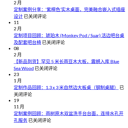
2 月
定制案例分享：‘紫檀色’实木桌面，完美融合嵌入式插座
定
设计
已关闭评论
11
制
2 月
案
定制项目回顾：琥珀木 (Monkey Pod / Suar) 活边吧台桌
例
定
及配套吧台椅
已关闭评论
分
08
制
享：‘紫
2 月
项
檀
【新品到货】罕见 5 米长雨豆木大板，震撼入库 Blue
目
色’实
【新
Sea Wood
已关闭评论
回
木
23
品
顾：
桌
1 月
到
琥
面，
定
定制作品回顾：1.3 x 3 米自然边大板桌（钢制桌腿）
已
货】
珀
完
制
关闭评论
罕
木
美
19
作
见
(Monkey
融
11 月
品
5
Pod
合
定制案例回顾：雨树原木双盆洗手台台面，连排水孔开
/
米
回
嵌
Suar)
定
孔服务
已关闭评论
长
顾
活
入
制
1.3