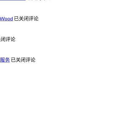
制
分
项
享：‘紫
【新
Wood
已关闭评论
目
檀
品
回
色’实
到
顾：
木
关闭评论
货】
琥
桌
罕
珀
面，
见
木
完
定
服务
已关闭评论
5
(Monkey
美
制
米
Pod
融
案
/
：
长
合
Suar)
例
雨
活
嵌
回
豆
边
入
顾：
木
吧
式
雨
大
台
插
树
板，
桌
座
原
震
及
设
木
撼
配
计
双
入