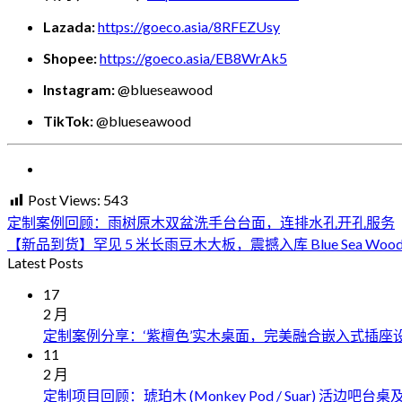
Lazada:
https://goeco.asia/8RFEZUsy
Shopee:
https://goeco.asia/EB8WrAk5
Instagram:
@blueseawood
TikTok:
@blueseawood
Post Views:
543
定制案例回顾：雨树原木双盆洗手台台面，连排水孔开孔服务
【新品到货】罕见 5 米长雨豆木大板，震撼入库 Blue Sea Woo
Latest Posts
17
2 月
定制案例分享：‘紫檀色’实木桌面，完美融合嵌入式插座
11
2 月
定制项目回顾：琥珀木 (Monkey Pod / Suar) 活边吧