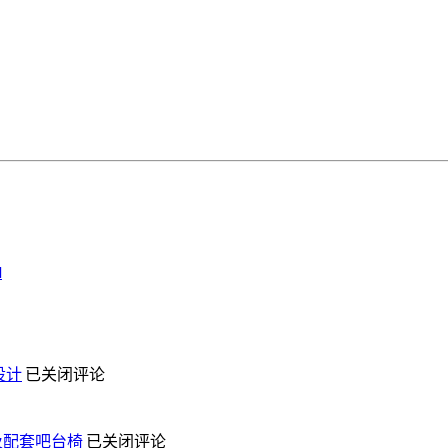
d
定
设计
已关闭评论
制
案
定
台桌及配套吧台椅
已关闭评论
例