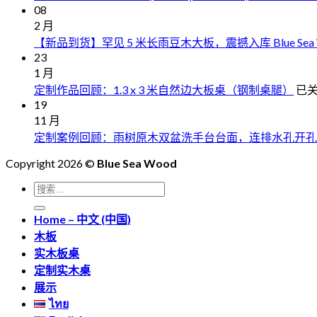
08
2 月
【新品到货】罕见 5 米长雨豆木大板，震撼入库 Blue Sea 
23
1 月
定
定制作品回顾：1.3 x 3 米自然边大板桌（钢制桌腿）
已
19
制
11 月
作
定制案例回顾：雨树原木双盆洗手台台面，连排水孔开孔
品
回
Copyright 2026 ©
Blue Sea Wood
顾
1.3
搜
x
索：
3
Home – 中文 (中国)
米
木板
自
实木板桌
然
定制实木桌
边
展示
大
ไทย
板