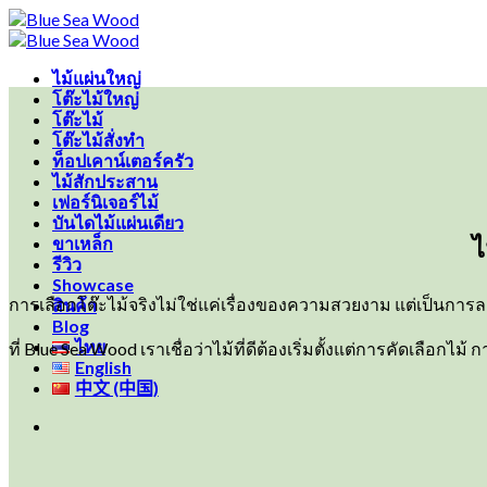
Skip
to
content
ไม้แผ่นใหญ่
โต๊ะไม้ใหญ่
โต๊ะไม้
โต๊ะไม้สั่งทำ
ท็อปเคาน์เตอร์ครัว
ไม้สักประสาน
เฟอร์นิเจอร์ไม้
บันไดไม้แผ่นเดียว
ไ
ขาเหล็ก
รีวิว
Showcase
การเลือกโต๊ะไม้จริงไม่ใช่แค่เรื่องของความสวยงาม แต่เป็นการลง
สินค้า
Blog
ไทย
ที่ Blue Sea Wood เราเชื่อว่าไม้ที่ดีต้องเริ่มตั้งแต่การคัดเลื
English
中文 (中国)