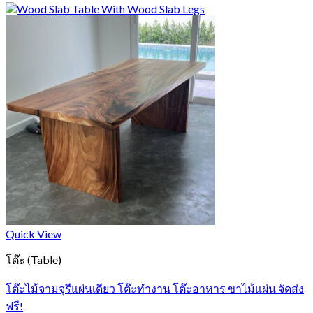
Quick View
โต๊ะ (Table)
โต๊ะไม้จามจุรีแผ่นเดียว โต๊ะทำงาน โต๊ะอาหาร ขาไม้แผ่น จัดส่ง
ฟรี!