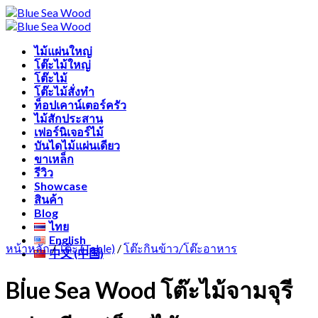
Skip
Free shipping 
to
content
ไม้แผ่นใหญ่
โต๊ะไม้ใหญ่
โต๊ะไม้
โต๊ะไม้สั่งทำ
ท็อปเคาน์เตอร์ครัว
ไม้สักประสาน
เฟอร์นิเจอร์ไม้
บันไดไม้แผ่นเดียว
ขาเหล็ก
รีวิว
Showcase
สินค้า
Blog
ไทย
English
หน้าหลัก
/
โต๊ะ (Table)
/
โต๊ะกินข้าว/โต๊ะอาหาร
中文 (中国)
Blue Sea Wood โต๊ะไม้จามจุรี