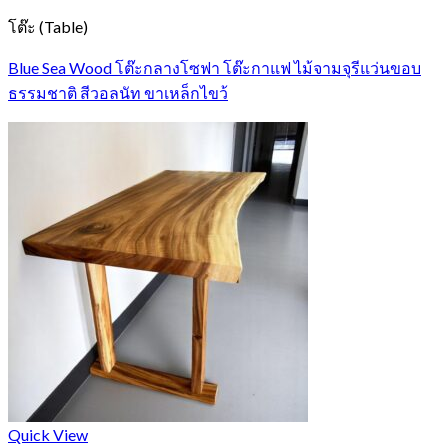
โต๊ะ (Table)
Blue Sea Wood โต๊ะกลางโซฟา โต๊ะกาแฟ ไม้จามจุรีแว่นขอบ
ธรรมชาติ สีวอลนัท ขาเหล็กไขว้
Quick View