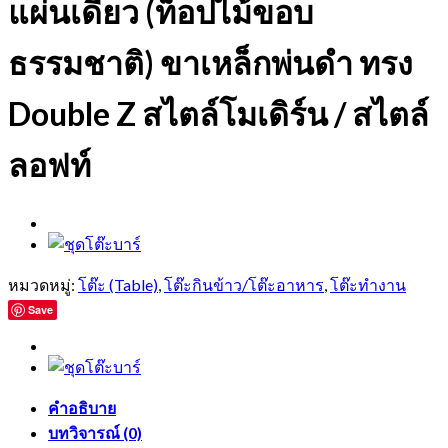
แผ่นเดียว (ท็อปไม้ขอบ
ธรรมชาติ) ขาเหล็กพ่นดำ ทรง
Double Z สไตล์โมเดิร์น / สไตล์
ลอฟท์
หมวดหมู่:
โต๊ะ (Table)
,
โต๊ะกินข้าว/โต๊ะอาหาร
,
โต๊ะทำงาน
Save
คำอธิบาย
บทวิจารณ์ (0)