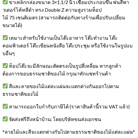
ขาเหล็กกล่องขนาด 3×1.1/2 นิ้ว เชื่อมประกอบขึ้น พ่นสีพา
วเดอร์โค้ทสีดำ ทรง Double Z ความสูงรวมท็อป
ไม้ 75 เซนติเมตร (สามารถติดต่อกับทางร้านเพื่อปรับเปลี่ยน
ขนาดได้)
เหมาะสำหรับใช้งานเป็นโต๊ะอาหาร โต๊ะทำงาน โต๊ะ
คอมพิวเตอร์ โต๊ะเขียนหนังสือ โต๊ะประชุม หรือใช้งานในรูปแบ
บอื่นๆ
ท็อปโต๊ะจะมีลักษณะตัดตรงเป็นรูปสี่เหลี่ยม หากลูกค้า
ต้องการขอบธรรมชาติของไม้ กรุณาทักแชทร้านค้า
สีและลายของไม้แต่ละแผ่นจะแตกต่างกันออกไปตาม
ธรรมชาติของไม้
สามารถออกใบกำกับภาษีได้ (ราคาสินค้านี้รวม VAT แล้ว)
จัดส่งฟรีถึงหน้าบ้าน: โดยบริษัทขนส่งเอกชน
*ลายไม้และสีจะแตกต่างกันไปตามธรรมชาติของไม้แต่ละแผ่น*