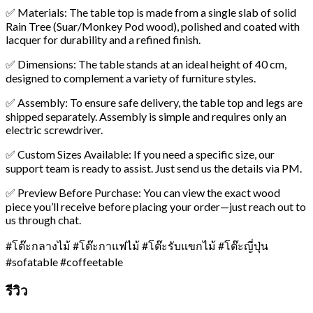
✅ Materials: The table top is made from a single slab of solid
Rain Tree (Suar/Monkey Pod wood), polished and coated with
lacquer for durability and a refined finish.
✅ Dimensions: The table stands at an ideal height of 40 cm,
designed to complement a variety of furniture styles.
✅ Assembly: To ensure safe delivery, the table top and legs are
shipped separately. Assembly is simple and requires only an
electric screwdriver.
✅ Custom Sizes Available: If you need a specific size, our
support team is ready to assist. Just send us the details via PM.
✅ Preview Before Purchase: You can view the exact wood
piece you’ll receive before placing your order—just reach out to
us through chat.
#โต๊ะกลางไม้ #โต๊ะกาแฟไม้ #โต๊ะรับแขกไม้ #โต๊ะญี่ปุ่น
#sofatable #coffeetable
รีวิว