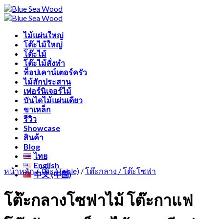
Skip
Free shipping for all Products (Length not over 2
to
metres)
content
ไม้แผ่นใหญ่
โต๊ะไม้ใหญ่
โต๊ะไม้
โต๊ะไม้สั่งทำ
ท็อปเคาน์เตอร์ครัว
ไม้สักประสาน
เฟอร์นิเจอร์ไม้
บันไดไม้แผ่นเดียว
ขาเหล็ก
รีวิว
Showcase
สินค้า
Blog
ไทย
English
หน้าหลัก
/
โต๊ะ (Table)
/
โต๊ะกลาง / โต๊ะโซฟา
中文 (中国)
โต๊ะกลางโซฟาไม้ โต๊ะกาแฟ