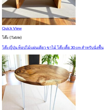
Quick View
โต๊ะ (Table)
โต๊ะญี่ปุ่น ท็อปไม้แผ่นเดียว ขาไม้ โต๊ะเตี้ย 30 cm สำหรับนั่งพื้น