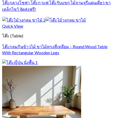
โต๊ะกลางโซฟา โต๊ะกาแฟ โต๊ะรับแขก ไม้จามจุรีแผ่นเดียว ขา
เหล็กไขว้ จัดส่งฟรี!
Quick View
โต๊ะ (Table)
โต๊ะกลมกินข้าวไม้ ขาไม้ทรงสี่เหลี่ยม – Round Wood Table
With Rectangular Wooden Legs