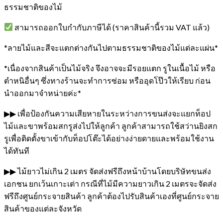
ธรรมชาติของไม้
สามารถออกใบกำกับภาษีได้ (ราคาสินค้านี้รวม VAT แล้ว)
*ลายไม้และสีจะแตกต่างกันไปตามธรรมชาติของไม้แต่ละแผ่น*
*เนื่องจากสินค้าเป็นไม้จริง จึงอาจจะมีรอยแตก รูในเนื้อไม้ หรือ
ตำหนิอื่นๆ ซึ่งทางร้านจะทำการซ่อม หรืออุดโป๊วให้เรียบ ก่อน
นำออกมาจำหน่ายค่ะ*
▶▶ เพื่อป้องกันความเสียหายในระหว่างการขนส่งจะแยกท็อป
ไม้และขาพร้อมสกรูส่งไปให้ลูกค้า ลูกค้าสามารถใช้สว่านยิงสก
รูเพื่อติดตั้งขาเข้ากับท็อปโต๊ะได้อย่างง่ายดายและพร้อมใช้งาน
ได้ทันที
▶▶ ไม้ยาวไม่เกิน 2 เมตร จัดส่งฟรีถึงหน้าบ้านโดยบริษัทขนส่ง
เอกชน ยกเว้นเกาะเต่า กรณีที่ไม้มีความยาวเกิน 2 เมตรจะจัดส่ง
ฟรีถึงศูนย์กระจายสินค้า ลูกค้าต้องไปรับสินค้าเองที่ศูนย์กระจาย
สินค้าของแต่ละจังหวัด