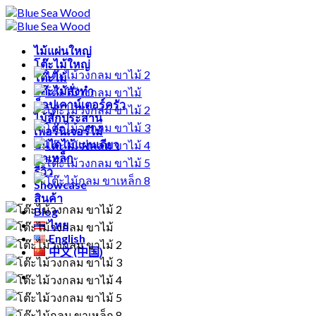
Skip
Free shipping for all Products (Length not over 2
to
metres)
content
ไม้แผ่นใหญ่
โต๊ะไม้ใหญ่
โต๊ะไม้
โต๊ะไม้สั่งทำ
ท็อปเคาน์เตอร์ครัว
ไม้สักประสาน
เฟอร์นิเจอร์ไม้
บันไดไม้แผ่นเดียว
ขาเหล็ก
รีวิว
Showcase
สินค้า
Blog
ไทย
English
中文 (中国)