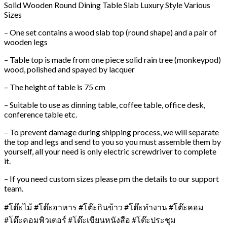
Solid Wooden Round Dining Table Slab Luxury Style Various
Sizes
– One set contains a wood slab top (round shape) and a pair of
wooden legs
– Table top is made from one piece solid rain tree (monkeypod)
wood, polished and spayed by lacquer
– The height of table is 75 cm
– Suitable to use as dinning table, coffee table, office desk,
conference table etc.
– To prevent damage during shipping process, we will separate
the top and legs and send to you so you must assemble them by
yourself, all your need is only electric screwdriver to complete
it.
– If you need custom sizes please pm the details to our support
team.
#โต๊ะไม้ #โต๊ะอาหาร #โต๊ะกินข้าว #โต๊ะทำงาน #โต๊ะคอม
#โต๊ะคอมพิวเตอร์ #โต๊ะเขียนหนังสือ #โต๊ะประชุม