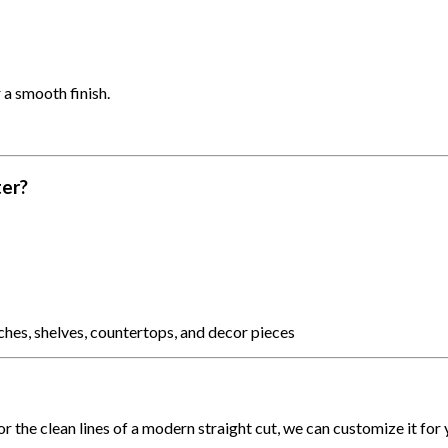
 a smooth finish.
ter?
nches, shelves, countertops, and decor pieces
or the clean lines of a modern straight cut, we can customize it for