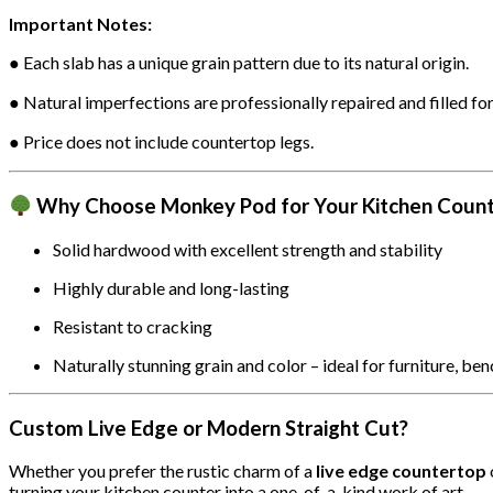
Important Notes:
● Each slab has a unique grain pattern due to its natural origin.
● Natural imperfections are professionally repaired and filled for
● Price does not include countertop legs.
Why Choose Monkey Pod for Your Kitchen Coun
Solid hardwood with excellent strength and stability
Highly durable and long-lasting
Resistant to cracking
Naturally stunning grain and color – ideal for furniture, be
Custom Live Edge or Modern Straight Cut?
Whether you prefer the rustic charm of a
live edge countertop
turning your kitchen counter into a one-of-a-kind work of art.