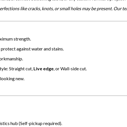
rfections like cracks, knots, or small holes may be present. Our t
maximum strength.
 protect against water and stains.
workmanship.
yle: Straight cut,
Live edge
, or Wall-side cut.
 looking new.
istics hub (Self-pickup required).