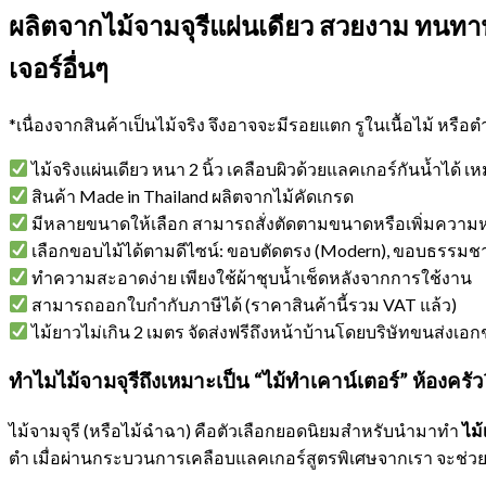
ผลิตจากไม้จามจุรีแผ่นเดียว สวยงาม ทนทาน
เจอร์อื่นๆ
*เนื่องจากสินค้าเป็นไม้จริง จึงอาจจะมีรอยแตก รูในเนื้อไม้ หรื
ไม้จริงแผ่นเดียว หนา 2 นิ้ว เคลือบผิวด้วยแลคเกอร์กันน้ำได
สินค้า Made in Thailand ผลิตจากไม้คัดเกรด
มีหลายขนาดให้เลือก สามารถสั่งตัดตามขนาดหรือเพิ่มความ
เลือกขอบไม้ได้ตามดีไซน์: ขอบตัดตรง (Modern), ขอบธรรมชาติ 
ทำความสะอาดง่าย เพียงใช้ผ้าชุบน้ำเช็ดหลังจากการใช้งาน
สามารถออกใบกำกับภาษีได้ (ราคาสินค้านี้รวม VAT แล้ว)
ไม้ยาวไม่เกิน 2 เมตร จัดส่งฟรีถึงหน้าบ้านโดยบริษัทขนส่งเอก
ทำไมไม้จามจุรีถึงเหมาะเป็น “ไม้ทำเคาน์เตอร์” ห้องครัว
ไม้จามจุรี (หรือไม้ฉำฉา) คือตัวเลือกยอดนิยมสำหรับนำมาทำ
ไม้
ตำ เมื่อผ่านกระบวนการเคลือบแลคเกอร์สูตรพิเศษจากเรา จะช่วย