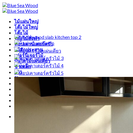
Skip
to
content
ไม้แผ่นใหญ่
โต๊ะไม้ใหญ่
โต๊ะไม้
โต๊ะไม้สั่งทำ
ท็อปเคาน์เตอร์ครัว
ไม้สักประสาน
เฟอร์นิเจอร์ไม้
บันไดไม้แผ่นเดียว
ขาเหล็ก
รีวิว
Showcase
สินค้า
Blog
ไทย
English
中文 (中国)