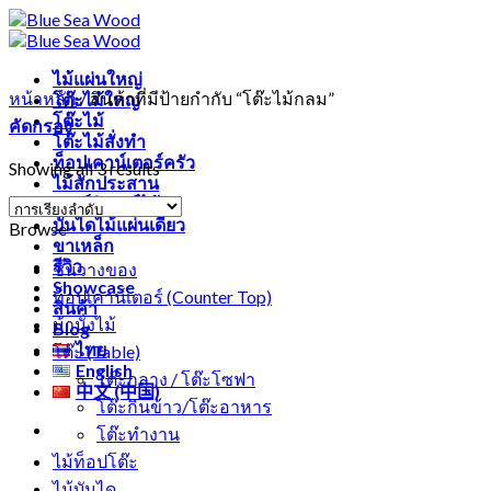
Skip
Free shipping for all Products (Length not over 2
to
metres)
content
ไม้แผ่นใหญ่
หน้าหลัก
/
สินค้าที่มีป้ายกำกับ “โต๊ะไม้กลม”
โต๊ะไม้ใหญ่
โต๊ะไม้
คัดกรอง
โต๊ะไม้สั่งทำ
ท็อปเคาน์เตอร์ครัว
Showing all 3 results
ไม้สักประสาน
เฟอร์นิเจอร์ไม้
บันไดไม้แผ่นเดียว
Browse
ขาเหล็ก
รีวิว
ชั้นวางของ
Showcase
ท็อปเคาน์เตอร์ (Counter Top)
สินค้า
ม้านั่งไม้
Blog
ไทย
โต๊ะ (Table)
English
โต๊ะกลาง / โต๊ะโซฟา
中文 (中国)
โต๊ะกินข้าว/โต๊ะอาหาร
โต๊ะทำงาน
ไม้ท็อปโต๊ะ
ไม้บันได